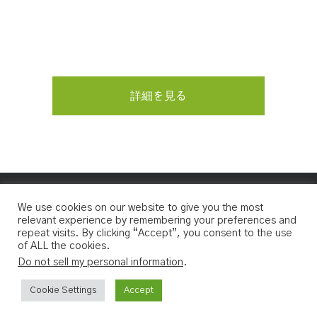
環境に優しいラボへアップグレー
ドしましょう
詳細を見る
We use cookies on our website to give you the most
relevant experience by remembering your preferences and
Copyright 2021
Peak Scientific
| All Rights
repeat visits. By clicking “Accept”, you consent to the use
Reserved
of ALL the cookies.
Do not sell my personal information
.
Cookie Settings
Accept