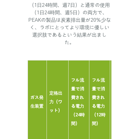
（1日24時間、週7日）と通常の使用
（1日24時間、週5日）の両方で、
PEAKの製品は炭素排出量が20％少な
く、ラボにとってより環境に優しい
選択肢であるという結果が出まし
た。
フル流
フ
量で消
量
フル流
フル流
費され
費
量で消
量で消
定格出
る1週間
る
ガス発
費され
費され
力（ワ
分の電
分
生装置
る電力
る電力
ット）
力（週
力
（24時
（12時
に5日、
に
間）
間）
1日12
1
時間）
時